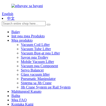
English
中文
Balay
Init nga mga Produkto
Mga produkto
Vacuum Coil Lifter
Vacuum Tube Lifter
Vacuum Bug-at nga Lifter
Sayon nga Trolley
Mobile Vacuum Lifter
Vacuum nga Component
Servo Balancer
Glass vacuum lifter
Pneumatic Manipulator
Sistema sa Jib Crane
Jib Crane System ug Rail System
Mahitungod Kanato
Balita
Mga FAQ
Kontaka Kami