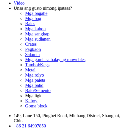
Video
Unsa ang gusto nimong ipataas?
Mga bagahe
Mga bag
Bales
Mga kahon
Mga sangkap
Mga sudlanan
Crates
Pagkaon
Salamin
Mga gamit sa balay ug muwebles
Tambol/Kegs
Metal
Mga rolyo
Mga paleta
Mga palid
Bato/Semento
Mga ligid
Kahoy
Goma block
149, Lane 150, Pingbei Road, Minhang District, Shanghai,
China
+86 21 64907850